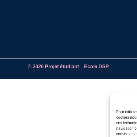
© 2026 Projet étudiant – Ecole DSP.
Pour offrir 
cookies pour
ces technolo
navigation ou
consentement